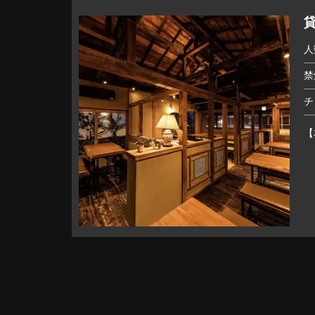
貸
人
禁
チ
【