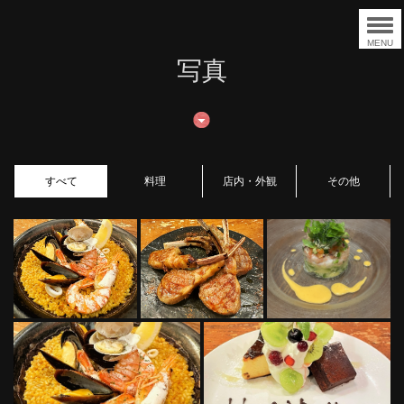
MENU
写真
すべて
料理
店内・外観
その他