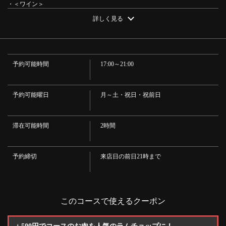
・＜ワイン＞
https://cariente.owst.jp/courses/12432088
・スパークリングワイン／赤ワイン／白ワイン
詳しく見る
・＜ノンアルコール＞
・オレンジジュース／グレープフルーツジュース／烏龍茶
お店情報をコピー
・＜カクテル＞
・ハイボール／レモンサワー／翠ジンソーダ／ウーロンハイ／カンパリソ
ーダ/スクリュードライバー
予約可能時間
17:00～21:00
予約可能曜日
月～土・祝日・祝前日
閉じる
滞在可能時間
2時間
予約締切
来店日の前日21時まで
このコースで使えるクーポン