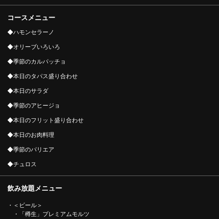
コースメニュー
◆ハモンセラーノ
◆オリーブいろいろ
◆季節のカルパッチョ
◆本日のタパス盛り合わせ
◆本日のサラダ
◆季節のアヒージョ
◆本日のフリット盛り合わせ
◆本日のお肉料理
◆季節のパリエア
◆チュロス
この店舗情報をシェアする
飲み放題メニュー
飲み放題Light付き【旬を感じる】季節のおすすめコース |
スペインバル カリエンテ
・＜ビール＞
・「樽生」プレミアムモルツ
東京都文京区本郷２－３９－１０