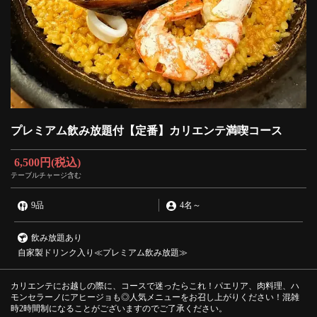
プレミアム飲み放題付【定番】カリエンテ満喫コース
6,500円
(税込)
テーブルチャージ含む
9品
4名
～
飲み放題あり
自家製ドリンク入り≪プレミアム飲み放題≫
カリエンテにお越しの際に、コースで迷ったらこれ！パエリア、肉料理、ハ
モンセラーノにアヒージョも◎人気メニューをお召し上がりください！混雑
時2時間制になることがございますのでご了承ください。