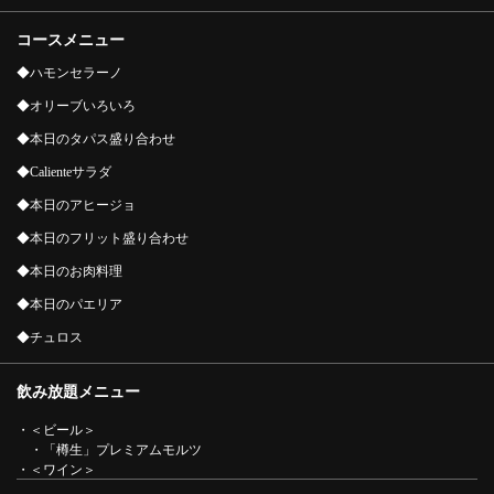
コースメニュー
◆ハモンセラーノ
◆オリーブいろいろ
◆本日のタパス盛り合わせ
◆Calienteサラダ
◆本日のアヒージョ
◆本日のフリット盛り合わせ
◆本日のお肉料理
◆本日のパエリア
この店舗情報をシェアする
◆チュロス
プレミアム飲み放題付【定番】カリエンテ満喫コース | ス
飲み放題メニュー
ペインバル カリエンテ
・＜ビール＞
東京都文京区本郷２－３９－１０
・「樽生」プレミアムモルツ
https://cariente.owst.jp/courses/12432087
・＜ワイン＞
・スパークリングワイン／赤ワイン／白ワイン／自家製サングリア赤／自