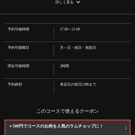
詳しく見る
お店情報をコピー
家製サングリア白
・＜ノンアルコール＞
・自家製レモンスカッシュ／自家製ジンジャーエール／オレンジジュース
／グレープフルーツジュース／烏龍茶
・＜カクテル＞
予約可能時間
17:00～21:00
・ジントニック／ハイボール／レモンサワー／翠ジンソーダ／カシスソー
ダ／カシスオレンジ／カシスウーロン／カシスグレープフルーツ／カシスア
ールグレイ／レゲエパンチ／ファジーネーブル／カンパリソーダ／ウーロン
閉じる
ハイ/スクリュードライバー
予約可能曜日
月～日・祝日・祝前日
滞在可能時間
2時間
予約締切
来店日の前日21時まで
このコースで使えるクーポン
＋500円でコースのお肉を人気のラムチョップに！